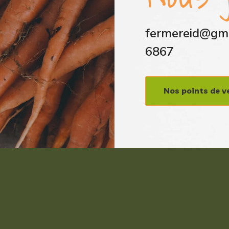
fermereid@gma
6867
Nos points de v