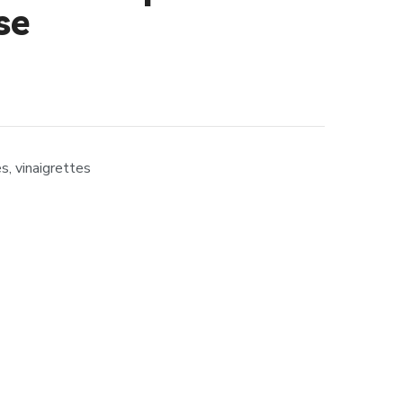
se
es, vinaigrettes