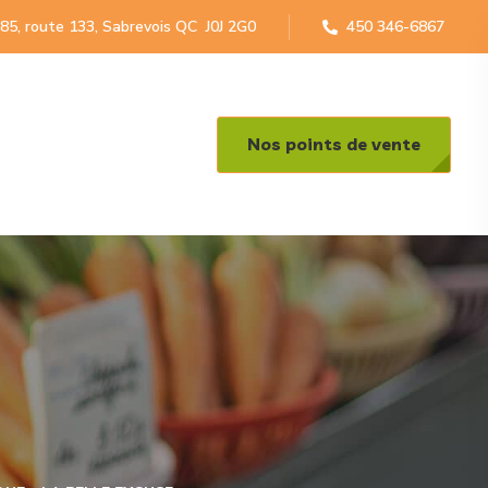
85, route 133, Sabrevois QC J0J 2G0
450 346-6867
Nos points de vente