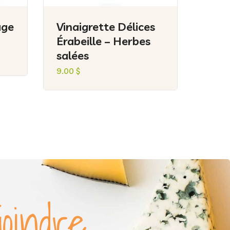
uge
Vinaigrette Délices
Érabeille – Herbes
salées
9.00
$
joindre