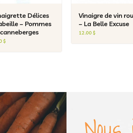
naigrette Délices
Vinaigre de vin ro
abeille – Pommes
– La Belle Excuse
 canneberges
12.00
$
00
$
Nous 