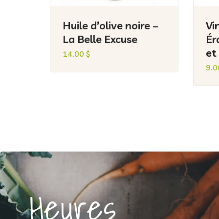
Huile d’olive noire –
Vi
La Belle Excuse
Ér
et
14.00
$
9.
Heures